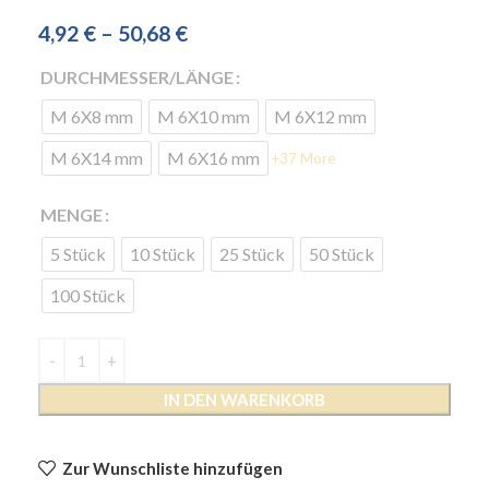
4,92
€
–
50,68
€
DURCHMESSER/LÄNGE
M 6X8 mm
M 6X10 mm
M 6X12 mm
M 6X14 mm
M 6X16 mm
+37 More
MENGE
5 Stück
10 Stück
25 Stück
50 Stück
100 Stück
IN DEN WARENKORB
Zur Wunschliste hinzufügen