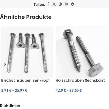
Teilen:
Ähnliche Produkte
Blechschrauben senkkopf
Holzschrauben Sechskant
Bohrschrauben Edelstahl
DIN 571 Edelstahl Holz
C1 7504 O TORX mit
3,91
€
–
25,97
€
Schrauben VA 5,6,8, mm
4,19
€
–
33,65
€
bohrspitze
AUSFÜHRUNG WÄHLEN
AUSFÜHRUNG WÄHLEN
Richtlinien