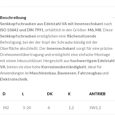
Beschreibung
Senkkopfschrauben aus Edelstahl VA mit Innensechskant
nach
ISO 10642 und DIN 7991
, erhältlich in den Größen
M6, M8
. Diese
Senkkopfschrauben
ermöglichen eine
flächensitzende
Befestigung, bei der der Kopf der Schraube bündig mit der
Oberfläche abschließt. Der
Innensechskant
sorgt für eine präzise
Drehmomentübertragung und ermöglicht eine einfache Montage
mit einem Inbusschlüssel. Hergestellt aus
hochwertigem Edelstahl
VA
, bieten sie eine hohe
Korrosionsbeständigkeit
, ideal für
Anwendungen im
Maschinenbau
,
Bauwesen
,
Fahrzeugbau
und
Elektrotechnik
.
D
L
DK
K
ANTRIEB
M2
3-20
4
1,2
SW1,3