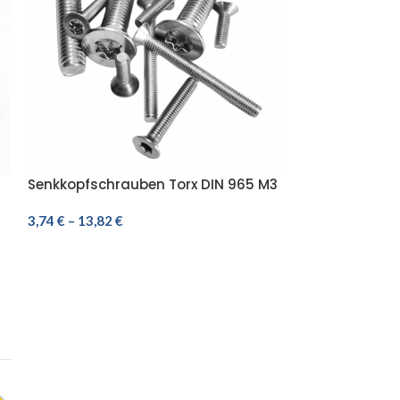
Senkkopfschrauben Torx DIN 965 M3
Senkkopfschra
6
EDELSTAHL A2 V2A ISO 14581
EDELSTAHL A2 
3,74
€
–
13,82
€
3,75
€
–
21,35
€
AUSFÜHRUNG WÄHLEN
AUSFÜHRUNG 