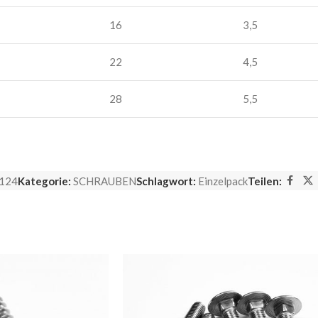
16
3,5
22
4,5
28
5,5
124
Kategorie:
SCHRAUBEN
Schlagwort:
Einzelpack
Teilen: