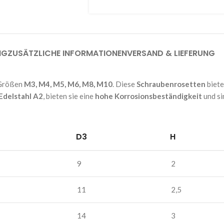
NG
ZUSÄTZLICHE INFORMATIONEN
VERSAND & LIEFERUNG
n Größen
M3, M4, M5, M6, M8, M10
. Diese
Schraubenrosetten
biete
Edelstahl A2
, bieten sie eine
hohe Korrosionsbeständigkeit
und si
D3
H
9
2
11
2,5
14
3