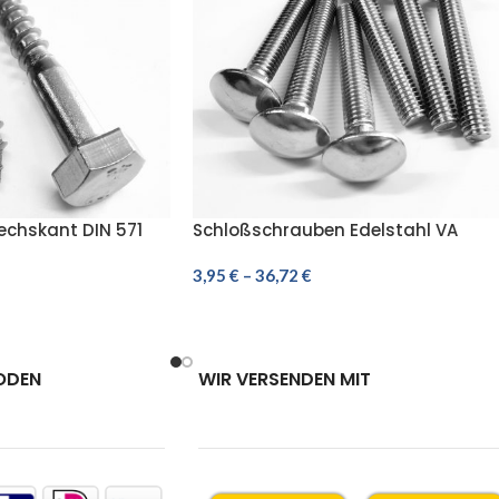
echskant DIN 571
Schloßschrauben Edelstahl VA
hrauben VA 5,6,8,
Flachrundschrauben DIN 603 M5 M
M8 Rostfrei
3,95
€
–
36,72
€
HLEN
AUSFÜHRUNG WÄHLEN
ODEN
WIR VERSENDEN MIT