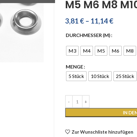
M5 M6 M8 M1
3,81
€
–
11,14
€
DURCHMESSER (M)
M3
M4
M5
M6
M8
MENGE
5 Stück
10 Stück
25 Stück
IN D
Zur Wunschliste hinzufügen