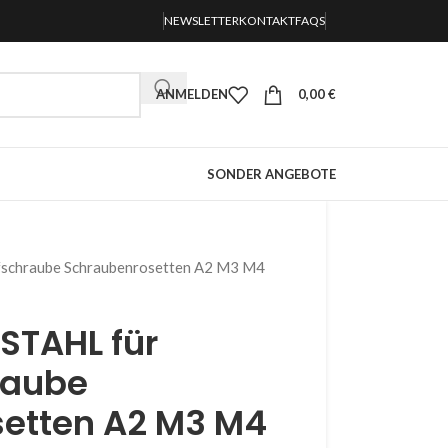
NEWSLETTER
KONTAKT
FAQS
ANMELDEN
0,00
€
SONDER ANGEBOTE
schraube Schraubenrosetten A2 M3 M4
STAHL für
raube
etten A2 M3 M4