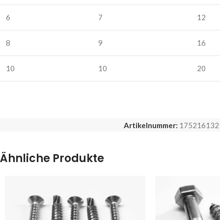
6
7
12
8
9
16
10
10
20
Artikelnummer:
175216132
Ähnliche Produkte