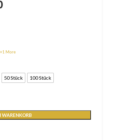
0
+1 More
50 Stück
100 Stück
EN WARENKORB