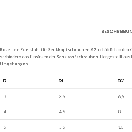
BESCHREIBU
Rosetten Edelstahl für Senkkopfschrauben A2
, erhältlich in de
verhindern das Einsinken der
Senkkopfschrauben
. Hergestellt aus
Umgebungen
.
D
D1
D2
3
3,5
6,5
4
4,5
8
5
5,5
10