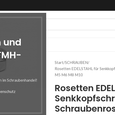
n und
 FMH-
Start
SCHRAUBEN
Rosetten EDELSTAHL für Senkkopf
M5 M6 M8 M10
en im Schraubenhandel!
Rosetten EDEL
enschutz
Senkkopfsch
Schraubenros