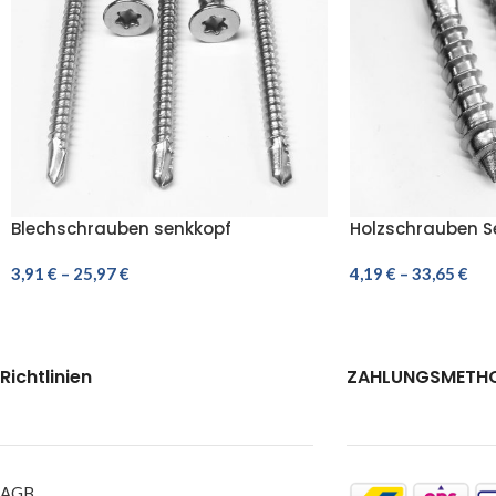
Blechschrauben senkkopf
Holzschrauben S
Bohrschrauben Edelstahl C1 7504 O
Edelstahl Holz Sc
TORX mit bohrspitze
3,91
€
–
25,97
€
mm
4,19
€
–
33,65
€
AUSFÜHRUNG WÄHLEN
AUSFÜHRUNG WÄ
Richtlinien
ZAHLUNGSMETH
AGB