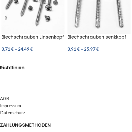
Blechschrauben Linsenkopf
Blechschrauben senkkopf
Edelstahl VA DIN 7981 ISO
Bohrschrauben Edelstahl
14585 TORX A2
3,71
€
–
24,49
€
C1 7504 O TORX mit
3,91
€
–
25,97
€
bohrspitze
AUSFÜHRUNG WÄHLEN
AUSFÜHRUNG WÄHLEN
Richtlinien
AGB
Impressum
Datenschutz
ZAHLUNGSMETHODEN