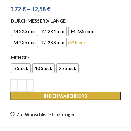
3,72
€
–
12,58
€
DURCHMESSER X LÄNGE
M 2X3 mm
M 2X4 mm
M 2X5 mm
M 2X6 mm
M 2X8 mm
+69 More
MENGE
5 Stück
10 Stück
25 Stück
IN DEN WARENKORB
Zur Wunschliste hinzufügen