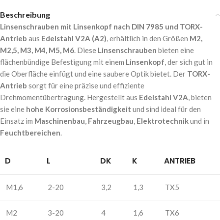
Beschreibung
Linsenschrauben mit Linsenkopf nach DIN 7985 und TORX-
Antrieb
aus
Edelstahl V2A (A2)
, erhältlich in den Größen
M2,
M2,5, M3, M4, M5, M6
. Diese
Linsenschrauben
bieten eine
flächenbündige Befestigung mit einem
Linsenkopf
, der sich gut in
die Oberfläche einfügt und eine saubere Optik bietet. Der
TORX-
Antrieb
sorgt für eine präzise und effiziente
Drehmomentübertragung. Hergestellt aus
Edelstahl V2A
, bieten
sie eine
hohe Korrosionsbeständigkeit
und sind ideal für den
Einsatz im
Maschinenbau
,
Fahrzeugbau
,
Elektrotechnik
und in
Feuchtbereichen
.
D
L
DK
K
ANTRIEB
M1,6
2-20
3,2
1,3
TX5
M2
3-20
4
1,6
TX6