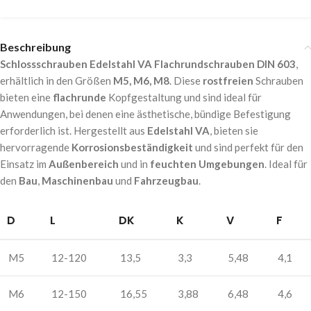
Beschreibung
Schlossschrauben Edelstahl VA Flachrundschrauben DIN 603
,
erhältlich in den Größen
M5, M6, M8
. Diese
rostfreien
Schrauben
bieten eine
flachrunde
Kopfgestaltung und sind ideal für
Anwendungen, bei denen eine ästhetische, bündige Befestigung
erforderlich ist. Hergestellt aus
Edelstahl VA
, bieten sie
hervorragende
Korrosionsbeständigkeit
und sind perfekt für den
Einsatz im
Außenbereich
und in
feuchten Umgebungen
. Ideal für
den
Bau
,
Maschinenbau
und
Fahrzeugbau
.
D
L
DK
K
V
F
M5
12-120
13,5
3,3
5,48
4,1
M6
12-150
16,55
3,88
6,48
4,6