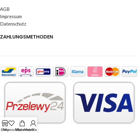
AGB
Impressum
Datenschutz
ZAHLUNGSMETHODEN
Shop
Wunschliste
Warenkorb
Mein Konto
WIR VERSENDEN MIT