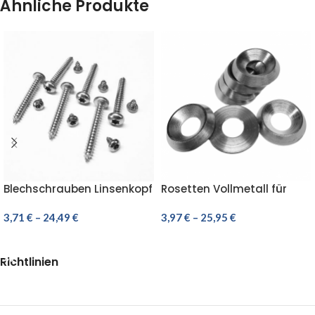
Ähnliche Produkte
Blechschrauben Linsenkopf
Rosetten Vollmetall für
Edelstahl VA DIN 7981 ISO
Senkkopfschrauben M3 M4
14585 TORX A2
3,71
€
–
24,49
€
M5 M6 M8 EDELSTAHL
3,97
€
–
25,95
€
AUSFÜHRUNG WÄHLEN
AUSFÜHRUNG WÄHLEN
Richtlinien