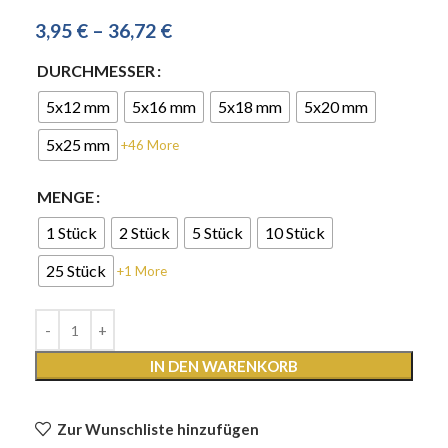
3,95
€
–
36,72
€
DURCHMESSER
5x12 mm
5x16 mm
5x18 mm
5x20 mm
5x25 mm
+46 More
MENGE
1 Stück
2 Stück
5 Stück
10 Stück
25 Stück
+1 More
IN DEN WARENKORB
Zur Wunschliste hinzufügen