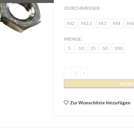
DURCHMESSER
M2
M2,5
M3
M4
M
MENGE
5
10
25
50
100
IN D
Zur Wunschliste hinzufügen