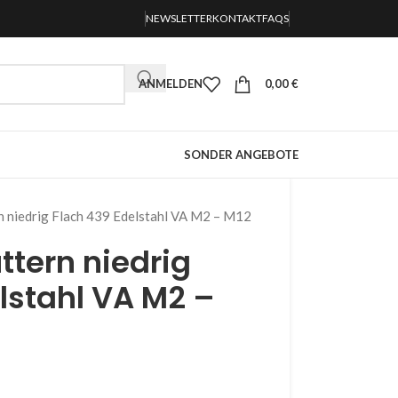
NEWSLETTER
KONTAKT
FAQS
ANMELDEN
0,00
€
SONDER ANGEBOTE
 niedrig Flach 439 Edelstahl VA M2 – M12
tern niedrig
lstahl VA M2 –