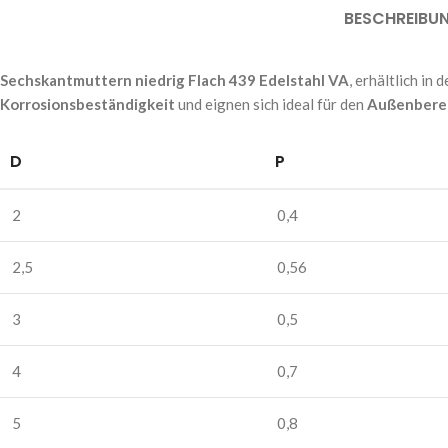
BESCHREIBU
Sechskantmuttern niedrig Flach 439 Edelstahl VA
, erhältlich in
Korrosionsbeständigkeit
und eignen sich ideal für den
Außenbere
D
P
2
0,4
2,5
0,56
3
0,5
4
0,7
5
0,8