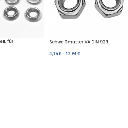
HL für
Schweißmutter VA DIN 929
be
Sechskantmutter Edelstahl M3 M4
en A2 M3 M4 M5 M6
M5 M6 M8 M10 M12
4,16
€
–
12,94
€
HLEN
AUSFÜHRUNG WÄHLEN
ODEN
WIR VERSENDEN MIT