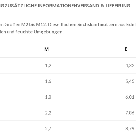
NG
ZUSÄTZLICHE INFORMATIONEN
VERSAND & LIEFERUNG
 den Größen
M2 bis M12
. Diese
flachen Sechskantmuttern
aus
Edel
ich
und
feuchte Umgebungen
.
M
E
1,2
4,32
1,6
5,45
1,8
6,01
2,2
7,86
2,7
8,79