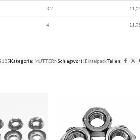
3,2
11,0
4
11,0
2125
Kategorie:
MUTTERN
Schlagwort:
Einzelpack
Teilen: