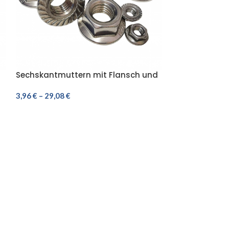
Sechskantmuttern mit Flansch und
Senkkopfschra
Sperrverzahnung DIN 6923 Edelstahl
M2,5 EDELSTAHL
A2 V2A
3,96
€
–
29,08
€
3,71
€
–
9,08
€
AUSFÜHRUNG WÄHLEN
AUSFÜHRUNG 