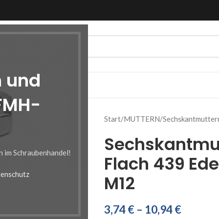
n und
 FMH-
Start
MUTTERN
Sechskantmuttern
Sechskantmut
en im Schraubenhandel!
Flach 439 Ede
enschutz
M12
3,74
€
–
10,94
€